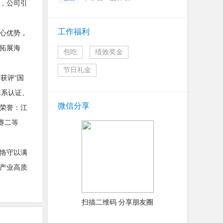
，公司引
工作福利
心优势，
拓展海
包吃
绩效奖金
节日礼金
获评“国
体系认证、
微信分享
荣誉：江
赛二等
恪守以满
产业高质
扫描二维码 分享朋友圈