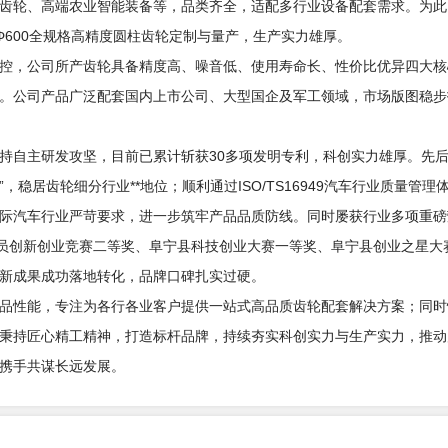
齿轮、高端农业智能装备等，品类齐全，适配多行业设备配套需求。为此
Φ600全规格高精度圆柱齿轮定制与量产，生产实力雄厚。
控，公司所产齿轮具备精度高、噪音低、使用寿命长、性价比优异四大核
。公司产品广泛配套国内上市公司、大型国企及军工领域，市场版图稳步
持自主研发攻坚，目前已累计斩获30多项发明专利，科创实力雄厚。先后
，稳居齿轮细分行业**地位；顺利通过ISO/TS16949汽车行业质量管理
际汽车行业严苛要求，进一步筑牢产品品质防线。同时屡获行业多项重磅
会员创新创业竞赛二等奖、阜宁县科技创业大赛一等奖、阜宁县创业之星大
新成果成功落地转化，品牌口碑扎实过硬。
品性能，专注为各行各业客户提供一站式高品质齿轮配套解决方案；同时
秉持匠心精工精神，打造标杆品牌，持续夯实科创实力与生产实力，推动
携手共谋长远发展。