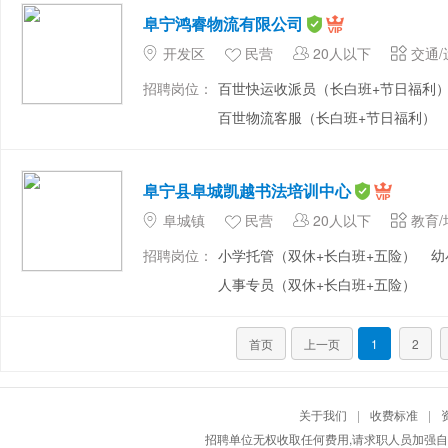
阜宁鸿睿物流有限公司
开发区
民营
20人以下
交通/
招聘岗位：
百世快运收派员（长白班+节日福利
百世物流客服（长白班+节日福利）
阜宁县阜城凯越书法培训中心
阜城镇
民营
20人以下
教育/
招聘岗位：
小学托管（双休+长白班+五险）
幼
人事专员（双休+长白班+五险）
首页
上一页
1
2
关于我们
|
收费标准
|
招聘单位无权收取任何费用,请求职人员加强自