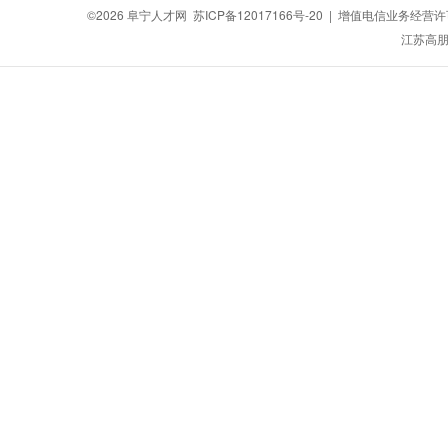
©2026
阜宁人才网
苏ICP备12017166号-20
| 增值电信业务经营许可证
江苏高朋