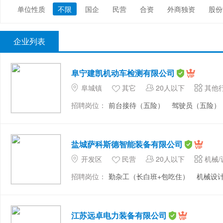
单位性质
不限
国企
民营
合资
外商独资
股份
政府部门/事业单位
非盈利机构/行业协会
农业/渔业/
企业列表
阜宁建凯机动车检测有限公司
阜城镇
其它
20人以下
其他
招聘岗位：
前台接待（五险）
驾驶员（五险）
盐城萨科斯德智能装备有限公司
开发区
民营
20人以下
机械/
招聘岗位：
勤杂工（长白班+包吃住）
机械设计
江苏远卓电力装备有限公司