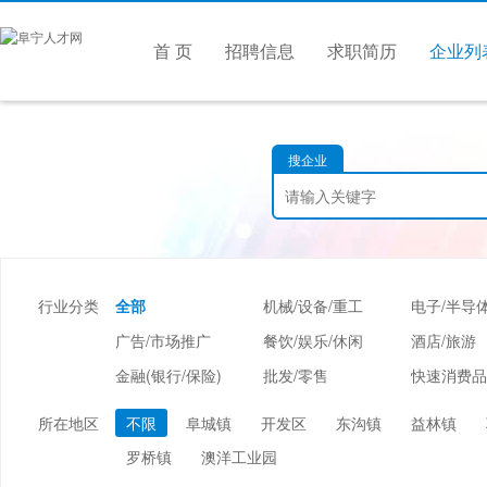
首 页
招聘信息
求职简历
企业列
搜企业
行业分类
全部
机械/设备/重工
广告/市场推广
餐饮/娱乐/休闲
酒店/旅游
金融(银行/保险)
批发/零售
仪器仪表/工业自动化
会计/审计
贸易/进出
所在地区
不限
阜城镇
开发区
东沟镇
益林镇
医疗设备/器械
会展/博览
摄影/婚庆/
罗桥镇
澳洋工业园
检测/认证
学术/科研
交通/运输/