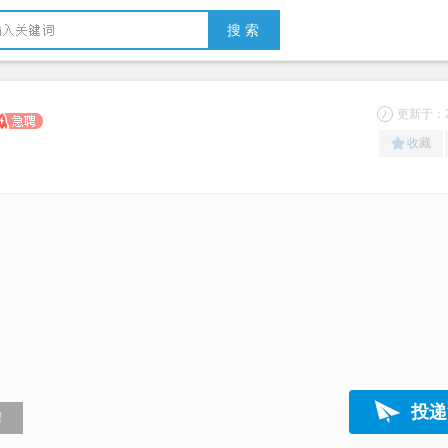
搜 索
更新于：20
收藏
投递
！