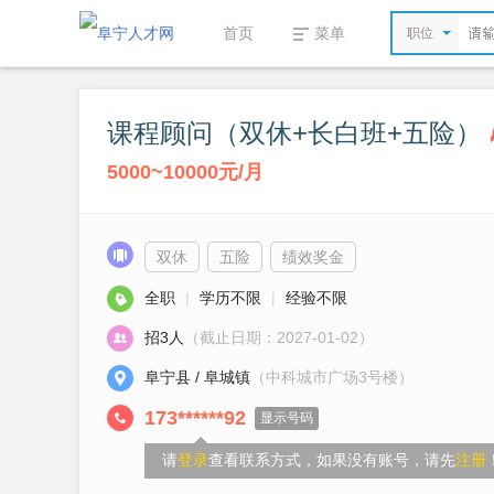
首页
菜单
职位
课程顾问（双休+长白班+五险）
5000~10000元/月
双休
五险
绩效奖金
全职
|
学历不限
|
经验不限
招3人
（截止日期：2027-01-02）
阜宁县 / 阜城镇
（中科城市广场3号楼）
173******92
显示号码
请
登录
查看联系方式，如果没有账号，请先
注册