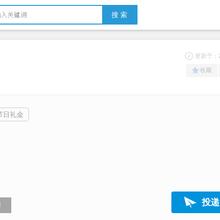
搜 索
更新于：20
收藏
节日礼金
投递
！