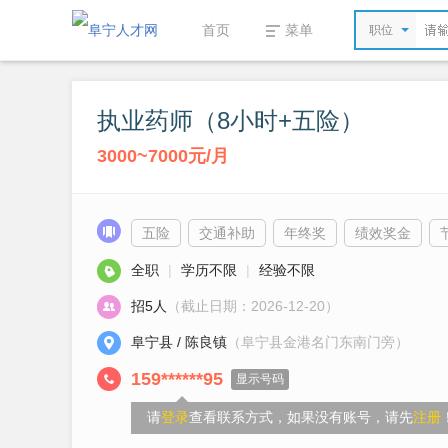
首页
菜单
职位
执业药师（8小时+五险）
3000~7000元/月
五险
交通补助
年终奖
绩效奖金
全职
|
学历不限
|
经验不限
招5人
（截止日期：2026-12-20）
阜宁县 / 陈良镇
（阜宁县金港名门东南门旁）
159******95
显示号码
请
登录
查看联系方式，如果没有账号，请先
注册