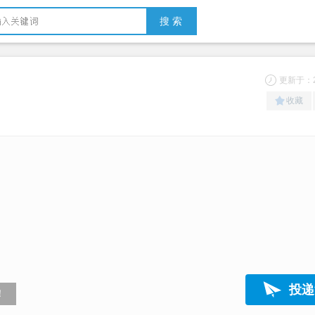
搜 索
更新于：20
收藏
投递
！