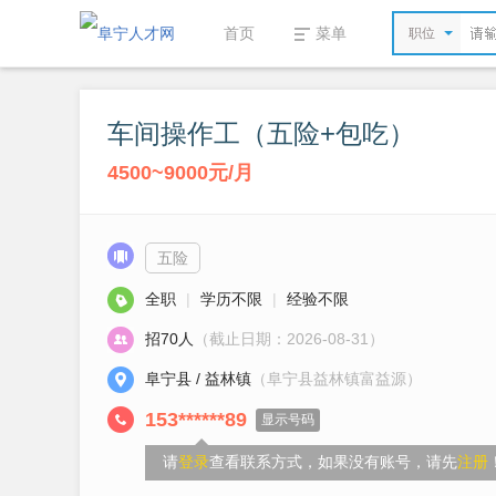
首页
菜单
职位
车间操作工（五险+包吃）
4500~9000元/月
五险
全职
|
学历不限
|
经验不限
招70人
（截止日期：2026-08-31）
阜宁县 / 益林镇
（阜宁县益林镇富益源）
153******89
显示号码
请
登录
查看联系方式，如果没有账号，请先
注册