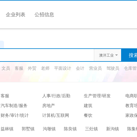
企业列表
公招信息
澳洋工业
园
文员
客服
外贸
老师
平面设计
会计
营业员
驾驶员
仓库管
客服
人事/行政/后勤
生产管理/研发
电商
汽车制造/服务
房地产
建筑
教育
财务/审计/统计
计算机/互联网
餐饮
家政保
娱乐/休闲
保健按摩
运动健身
高级
益林镇
郭墅镇
沟墩镇
陈良镇
三灶镇
新沟镇
陈集
服装/纺织/食品
质控/安防
电子/电气
法律