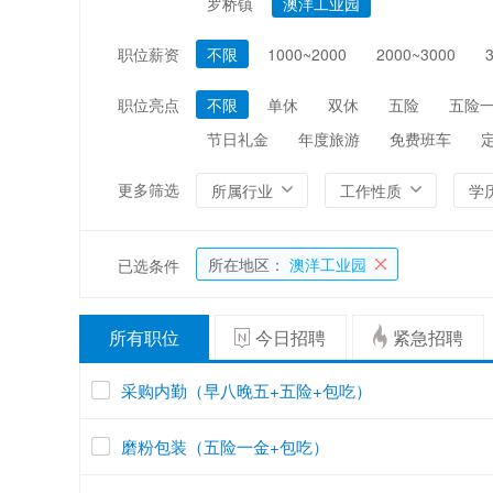
罗桥镇
澳洋工业园
编辑/出版/印刷
金融/证券/投资
职位薪资
不限
1000~2000
2000~3000
能源/电力/矿产
化工
职位亮点
不限
单休
双休
五险
五险
节日礼金
年度旅游
免费班车
更多筛选
所属行业
工作性质
学
所在地区：
澳洋工业园
已选条件
所有职位
今日招聘
紧急招聘
采购内勤（早八晚五+五险+包吃）
磨粉包装（五险一金+包吃）