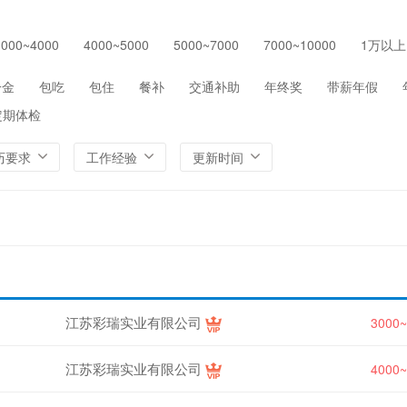
保险
医院/医疗/护理
制药/生物工程
通信/
3000~4000
4000~5000
5000~7000
7000~10000
1万以上
环保
农/林/牧/渔业
其他
一金
包吃
包住
餐补
交通补助
年终奖
带薪年假
定期体检
历要求
工作经验
更新时间
江苏彩瑞实业有限公司
3000
江苏彩瑞实业有限公司
4000