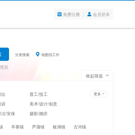
免费注册
会员登录
分类搜索
地图找工作
理员
收起筛选
职位
普工/技工
更多
培训
美术/设计/创意
洁/安保
摄影/婚庆
管理
超市/百货/零售
镇
羊寨镇
芦蒲镇
板湖镇
古河镇
翻译