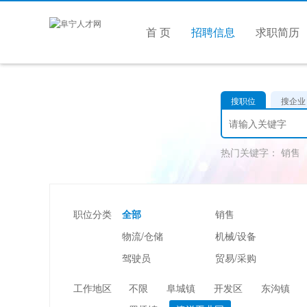
首 页
招聘信息
求职简历
搜职位
搜企业
热门关键字：
销售
职位分类
全部
销售
物流/仓储
机械/设备
驾驶员
贸易/采购
美容/美发
酒店/旅游
工作地区
不限
阜城镇
开发区
东沟镇
市场/媒介/公关
广告/会展/咨询