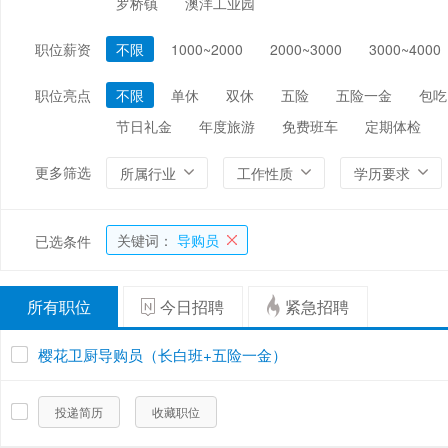
罗桥镇
澳洋工业园
编辑/出版/印刷
金融/证券/投资
保险
职位薪资
不限
1000~2000
2000~3000
3000~4000
能源/电力/矿产
化工
环保
职位亮点
不限
单休
双休
五险
五险一金
包吃
节日礼金
年度旅游
免费班车
定期体检
更多筛选
所属行业
工作性质
学历要求
关键词：
导购员
已选条件
所有职位
今日招聘
紧急招聘
樱花卫厨导购员（长白班+五险一金）
投递简历
收藏职位