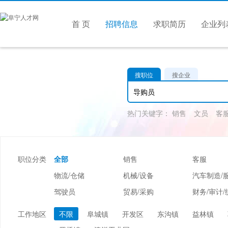
首 页
招聘信息
求职简历
企业列
搜职位
搜企业
热门关键字：
销售
文员
客
职位分类
全部
销售
客服
物流/仓储
机械/设备
汽车制造/
驾驶员
贸易/采购
财务/审计/
美容/美发
酒店/旅游
娱乐/休闲
工作地区
不限
阜城镇
开发区
东沟镇
益林镇
市场/媒介/公关
广告/会展/咨询
服装/纺织/