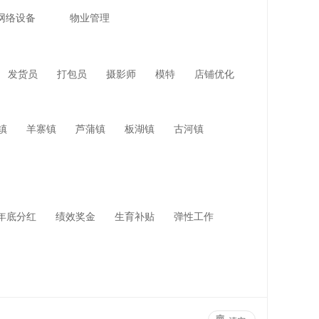
网络设备
物业管理
发货员
打包员
摄影师
模特
店铺优化
镇
羊寨镇
芦蒲镇
板湖镇
古河镇
年底分红
绩效奖金
生育补贴
弹性工作