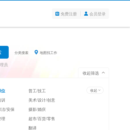
免费注册
会员登录
分类搜索
地图找工作
理员
收起筛选
职位
普工/技工
收起
培训
美术/设计/创意
洁/安保
摄影/婚庆
管理
超市/百货/零售
翻译