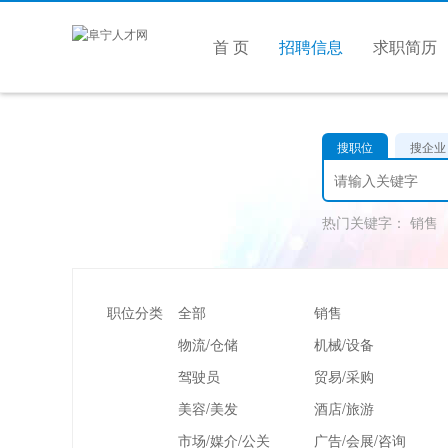
首 页
招聘信息
求职简历
搜职位
搜企业
热门关键字：
销售
职位分类
全部
销售
物流/仓储
机械/设备
驾驶员
贸易/采购
美容/美发
酒店/旅游
市场/媒介/公关
广告/会展/咨询