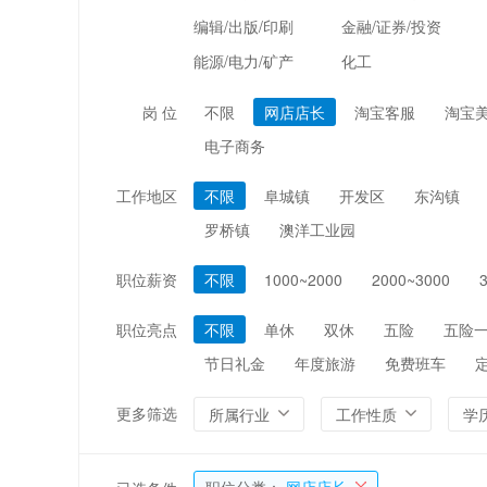
编辑/出版/印刷
金融/证券/投资
能源/电力/矿产
化工
岗 位
不限
网店店长
淘宝客服
淘宝
电子商务
工作地区
不限
阜城镇
开发区
东沟镇
罗桥镇
澳洋工业园
职位薪资
不限
1000~2000
2000~3000
职位亮点
不限
单休
双休
五险
五险
节日礼金
年度旅游
免费班车
更多筛选
所属行业
工作性质
学