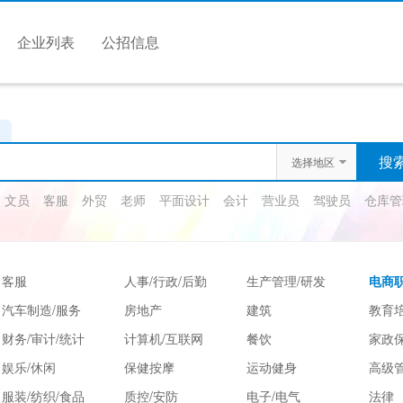
企业列表
公招信息
选择地区
文员
客服
外贸
老师
平面设计
会计
营业员
驾驶员
仓库管
客服
人事/行政/后勤
生产管理/研发
电商
汽车制造/服务
房地产
建筑
教育
财务/审计/统计
计算机/互联网
餐饮
家政保
娱乐/休闲
保健按摩
运动健身
高级
服装/纺织/食品
质控/安防
电子/电气
法律