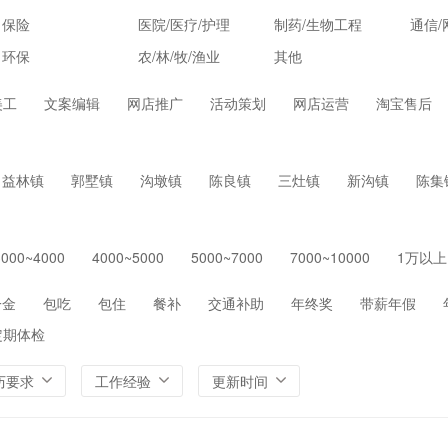
保险
医院/医疗/护理
制药/生物工程
通信/
环保
农/林/牧/渔业
其他
美工
文案编辑
网店推广
活动策划
网店运营
淘宝售后
益林镇
郭墅镇
沟墩镇
陈良镇
三灶镇
新沟镇
陈集
3000~4000
4000~5000
5000~7000
7000~10000
1万以上
一金
包吃
包住
餐补
交通补助
年终奖
带薪年假
定期体检
历要求
工作经验
更新时间