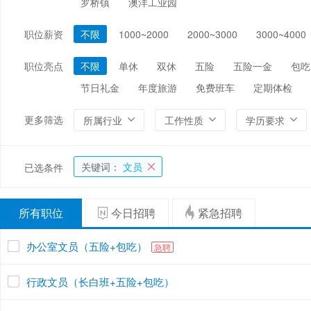
罗桥镇
澳洋工业园
编辑/出版/印刷
金融/证券/投资
保险
职位薪资
不限
1000~2000
2000~3000
3000~4000
能源/电力/矿产
化工
环保
职位亮点
不限
单休
双休
五险
五险一金
包吃
节日礼金
年度旅游
免费班车
定期体检
更多筛选
所属行业
工作性质
学历要求
关键词：
文员
已选条件
所有职位
今日招聘
紧急招聘
办公室文员（五险+包吃）
急聘
行政文员（长白班+五险+包吃）