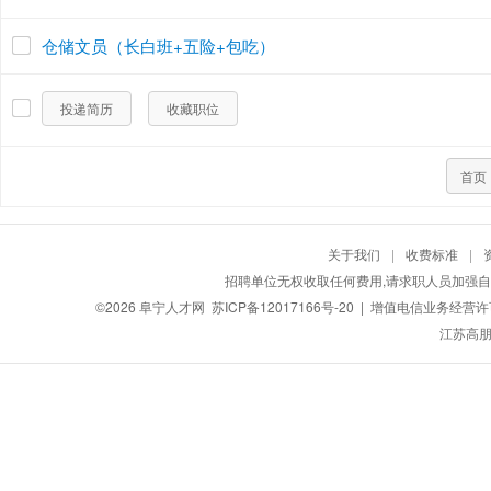
仓储文员（长白班+五险+包吃）
投递简历
收藏职位
首页
关于我们
|
收费标准
|
招聘单位无权收取任何费用,请求职人员加强自
©2026
阜宁人才网
苏ICP备12017166号-20
| 增值电信业务经营许可证
江苏高朋