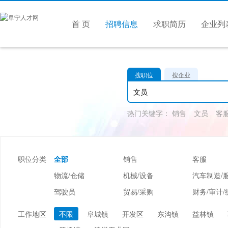
首 页
招聘信息
求职简历
企业列
搜职位
搜企业
热门关键字：
销售
文员
客
职位分类
全部
销售
客服
物流/仓储
机械/设备
汽车制造/
驾驶员
贸易/采购
财务/审计/
美容/美发
酒店/旅游
娱乐/休闲
工作地区
不限
阜城镇
开发区
东沟镇
益林镇
市场/媒介/公关
广告/会展/咨询
服装/纺织/