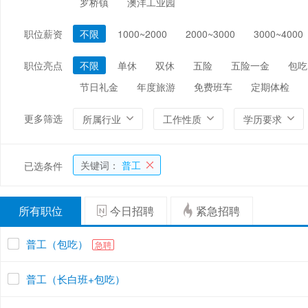
罗桥镇
澳洋工业园
编辑/出版/印刷
金融/证券/投资
保险
职位薪资
不限
1000~2000
2000~3000
3000~4000
能源/电力/矿产
化工
环保
职位亮点
不限
单休
双休
五险
五险一金
包吃
节日礼金
年度旅游
免费班车
定期体检
更多筛选
所属行业
工作性质
学历要求
关键词：
普工
已选条件
所有职位
今日招聘
紧急招聘
普工（包吃）
急聘
普工（长白班+包吃）