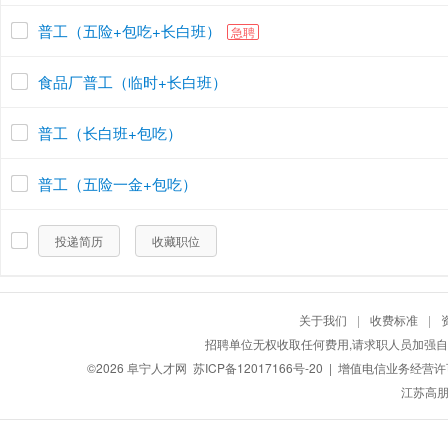
普工（五险+包吃+长白班）
急聘
食品厂普工（临时+长白班）
普工（长白班+包吃）
普工（五险一金+包吃）
投递简历
收藏职位
关于我们
|
收费标准
|
招聘单位无权收取任何费用,请求职人员加强自
©2026
阜宁人才网
苏ICP备12017166号-20
| 增值电信业务经营许可证
江苏高朋