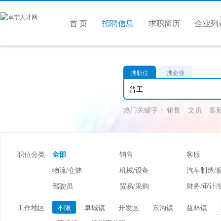
首 页
招聘信息
求职简历
企业列
搜职位
搜企业
热门关键字：
销售
文员
客
职位分类
全部
销售
客服
物流/仓储
机械/设备
汽车制造/
驾驶员
贸易/采购
财务/审计/
美容/美发
酒店/旅游
娱乐/休闲
工作地区
不限
阜城镇
开发区
东沟镇
益林镇
市场/媒介/公关
广告/会展/咨询
服装/纺织/